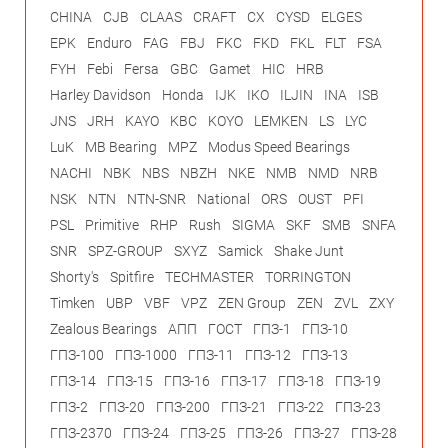
CHINA
CJB
CLAAS
CRAFT
CX
CYSD
ELGES
EPK
Enduro
FAG
FBJ
FKC
FKD
FKL
FLT
FSA
FYH
Febi
Fersa
GBC
Gamet
HIC
HRB
Harley Davidson
Honda
IJK
IKO
ILJIN
INA
ISB
JNS
JRH
KAYO
KBC
KOYO
LEMKEN
LS
LYC
LuK
MB Bearing
MPZ
Modus Speed Bearings
NACHI
NBK
NBS
NBZH
NKE
NMB
NMD
NRB
NSK
NTN
NTN-SNR
National
ORS
OUST
PFI
PSL
Primitive
RHP
Rush
SIGMA
SKF
SMB
SNFA
SNR
SPZ-GROUP
SXYZ
Samick
Shake Junt
Shorty's
Spitfire
TECHMASTER
TORRINGTON
Timken
UBP
VBF
VPZ
ZEN Group
ZEN
ZVL
ZXY
Zealous Bearings
АПП
ГОСТ
ГПЗ-1
ГПЗ-10
ГПЗ-100
ГПЗ-1000
ГПЗ-11
ГПЗ-12
ГПЗ-13
ГПЗ-14
ГПЗ-15
ГПЗ-16
ГПЗ-17
ГПЗ-18
ГПЗ-19
ГПЗ-2
ГПЗ-20
ГПЗ-200
ГПЗ-21
ГПЗ-22
ГПЗ-23
ГПЗ-2370
ГПЗ-24
ГПЗ-25
ГПЗ-26
ГПЗ-27
ГПЗ-28