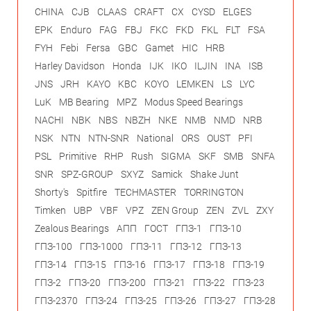
CHINA
CJB
CLAAS
CRAFT
CX
CYSD
ELGES
EPK
Enduro
FAG
FBJ
FKC
FKD
FKL
FLT
FSA
FYH
Febi
Fersa
GBC
Gamet
HIC
HRB
Harley Davidson
Honda
IJK
IKO
ILJIN
INA
ISB
JNS
JRH
KAYO
KBC
KOYO
LEMKEN
LS
LYC
LuK
MB Bearing
MPZ
Modus Speed Bearings
NACHI
NBK
NBS
NBZH
NKE
NMB
NMD
NRB
NSK
NTN
NTN-SNR
National
ORS
OUST
PFI
PSL
Primitive
RHP
Rush
SIGMA
SKF
SMB
SNFA
SNR
SPZ-GROUP
SXYZ
Samick
Shake Junt
Shorty's
Spitfire
TECHMASTER
TORRINGTON
Timken
UBP
VBF
VPZ
ZEN Group
ZEN
ZVL
ZXY
Zealous Bearings
АПП
ГОСТ
ГПЗ-1
ГПЗ-10
ГПЗ-100
ГПЗ-1000
ГПЗ-11
ГПЗ-12
ГПЗ-13
ГПЗ-14
ГПЗ-15
ГПЗ-16
ГПЗ-17
ГПЗ-18
ГПЗ-19
ГПЗ-2
ГПЗ-20
ГПЗ-200
ГПЗ-21
ГПЗ-22
ГПЗ-23
ГПЗ-2370
ГПЗ-24
ГПЗ-25
ГПЗ-26
ГПЗ-27
ГПЗ-28